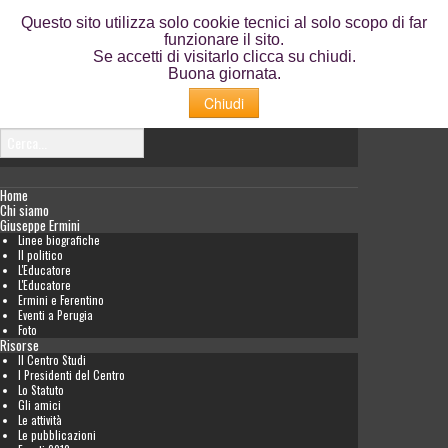
Questo sito utilizza solo cookie tecnici al solo scopo di far
funzionare il sito.
Se accetti di visitarlo clicca su chiudi.
Buona giornata.
Chiudi
Home
Chi siamo
Giuseppe Ermini
Linee biografiche
Il politico
L'Educatore
L'Educatore
Ermini e Ferentino
Eventi a Perugia
Foto
Risorse
Il Centro Studi
I Presidenti del Centro
Lo Statuto
Gli amici
Le attività
Le pubblicazioni