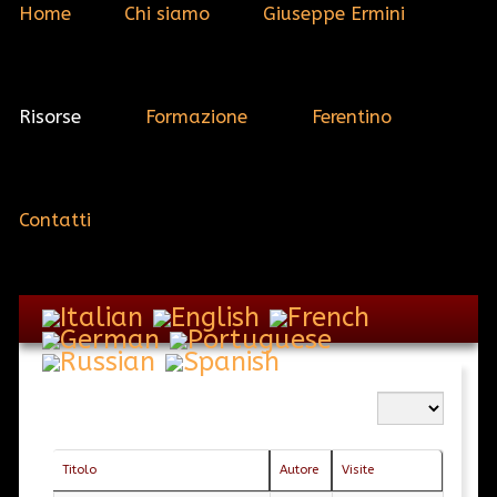
Home
Chi siamo
Giuseppe Ermini
Risorse
Formazione
Ferentino
Contatti
Visualizza n.
Titolo
Autore
Visite